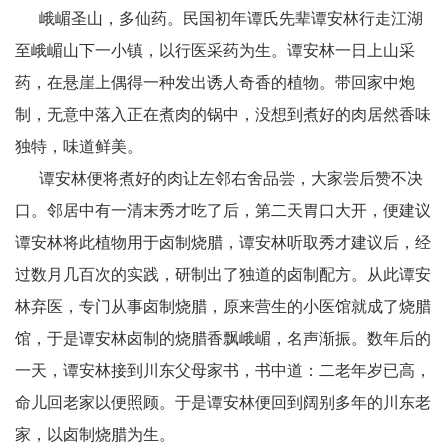
峨嵋圣山，多仙药。民国初年谭氏先辈谭安林行走江湖
至峨嵋山下一小镇，以行医采药为生。谭安林一日上山采
药，在悬崖上偶得一种发出诱人奇香的植物。带回家中炮
制，无意中落入正在煮肉的锅中，没想到煮好的肉居然香味
独特，味道鲜美。
谭安林便将煮好的肉让左邻右舍品尝，大家尝后赞不决
口。邻居中有一清末秀才吃了后，第二天胃口大开，便建议
谭安林将此植物用于卤制烧腊，谭安林听取秀才建议后，经
过数月几百次的实践，研制出了独道的卤制配方。从此谭安
林弃医，专门从事卤制烧腊，原来营生的小医馆就成了烧腊
馆，于是谭安林卤制的烧腊香飘峨嵋，名声渐振。数年后的
一天，谭安林接到川东父母家书，书中道：二老年岁已高，
命儿回老家以便照顾。于是谭安林便回到阔别多年的川东老
家，以卤制烧腊为生。