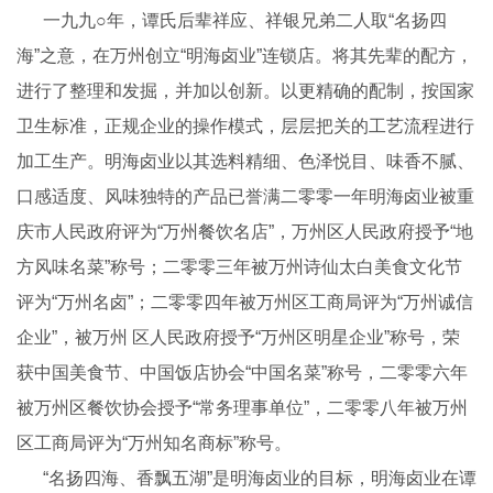
一九九○年，谭氏后辈祥应、祥银兄弟二人取“名扬四
海”之意，在万州创立“明海卤业”连锁店。将其先辈的配方，
进行了整理和发掘，并加以创新。以更精确的配制，按国家
卫生标准，正规企业的操作模式，层层把关的工艺流程进行
加工生产。明海卤业以其选料精细、色泽悦目、味香不腻、
口感适度、风味独特的产品已誉满二零零一年明海卤业被重
庆市人民政府评为“万州餐饮名店”，万州区人民政府授予“地
方风味名菜”称号；二零零三年被万州诗仙太白美食文化节
评为“万州名卤”；二零零四年被万州区工商局评为“万州诚信
企业”，被万州 区人民政府授予“万州区明星企业”称号，荣
获中国美食节、中国饭店协会“中国名菜”称号，二零零六年
被万州区餐饮协会授予“常务理事单位”，二零零八年被万州
区工商局评为“万州知名商标”称号。
“名扬四海、香飘五湖”是明海卤业的目标，明海卤业在谭